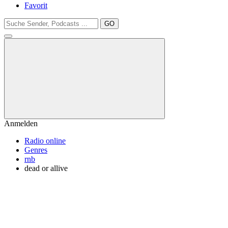
Favorit
GO
Anmelden
Radio online
Genres
rnb
dead or allive