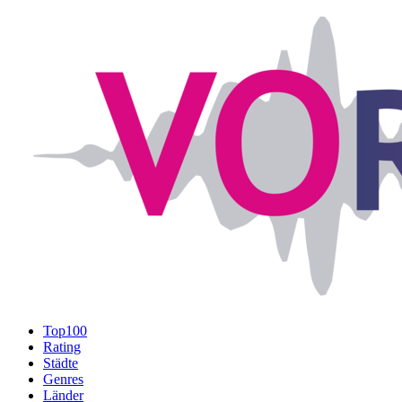
Top100
Rating
Städte
Genres
Länder