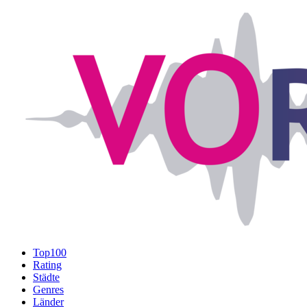
Top100
Rating
Städte
Genres
Länder