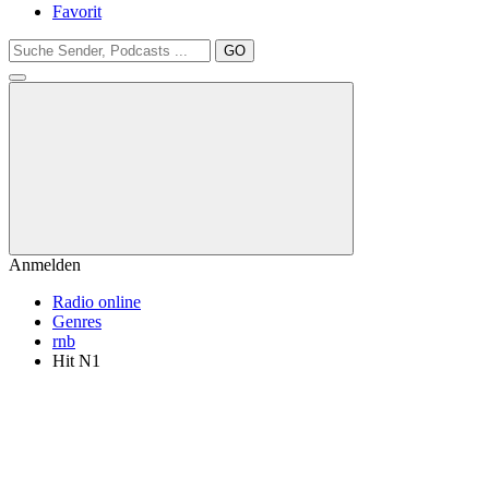
Favorit
GO
Anmelden
Radio online
Genres
rnb
Hit N1