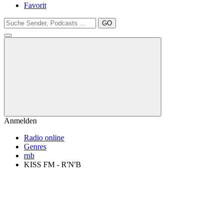
Favorit
GO
Anmelden
Radio online
Genres
rnb
KISS FM - R'N'B