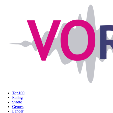
Top100
Rating
Städte
Genres
Länder