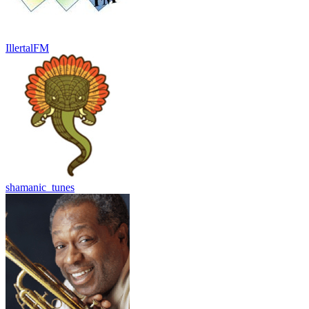
IllertalFM
shamanic_tunes