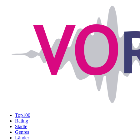
Top100
Rating
Städte
Genres
Länder