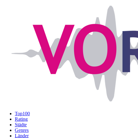
Top100
Rating
Städte
Genres
Länder