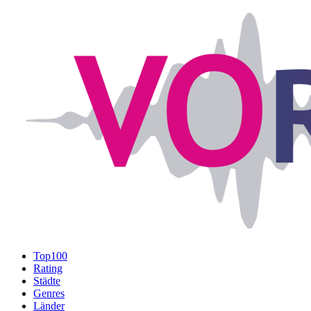
Top100
Rating
Städte
Genres
Länder