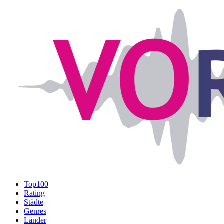
Top100
Rating
Städte
Genres
Länder