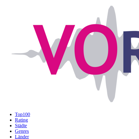
Top100
Rating
Städte
Genres
Länder