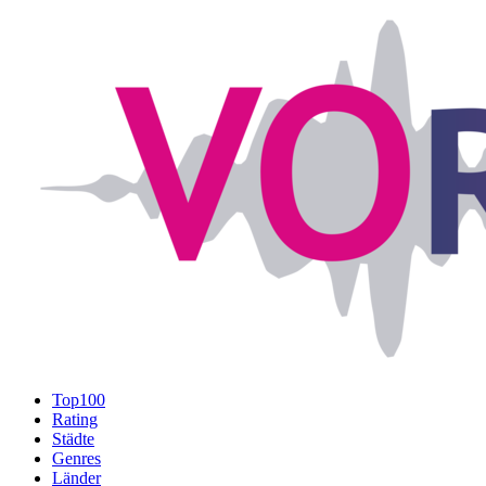
Top100
Rating
Städte
Genres
Länder