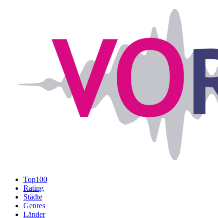
Top100
Rating
Städte
Genres
Länder