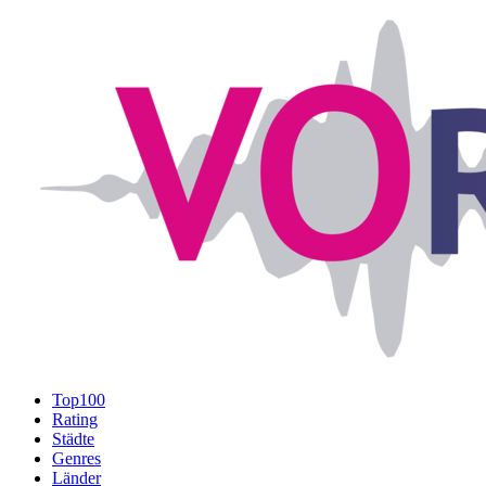
Top100
Rating
Städte
Genres
Länder