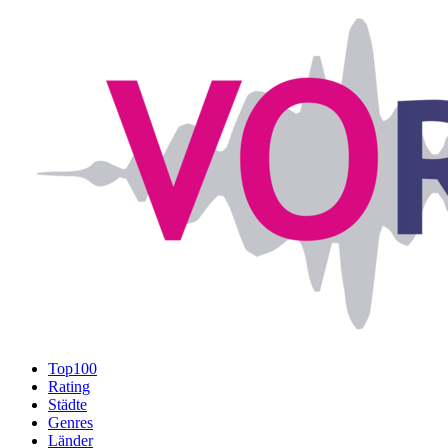
Top100
Rating
Städte
Genres
Länder