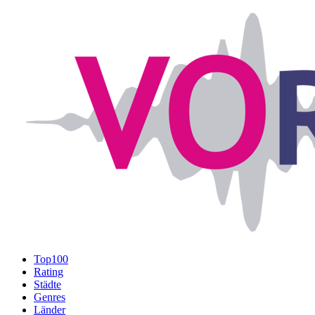
Top100
Rating
Städte
Genres
Länder