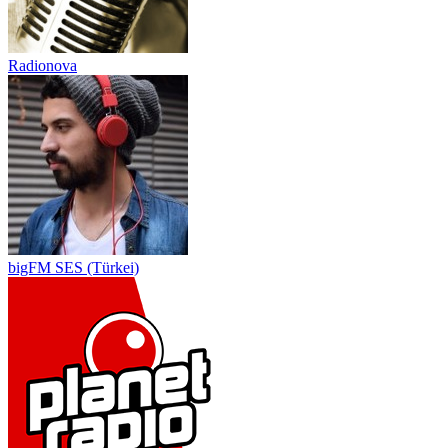
Radionova
bigFM SES (Türkei)