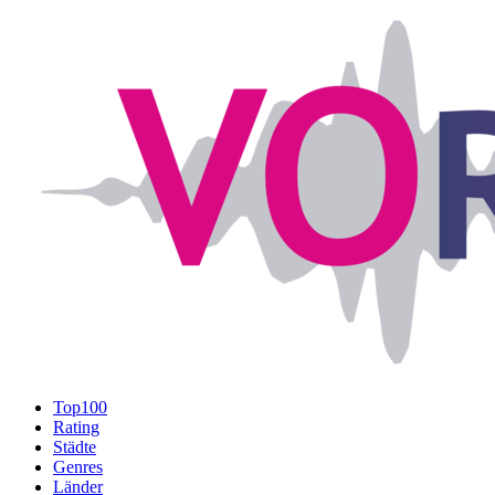
Top100
Rating
Städte
Genres
Länder