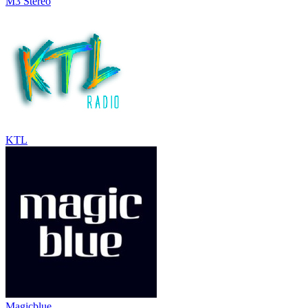
M3 Stereo
KTL
Magicblue