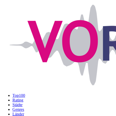
Top100
Rating
Städte
Genres
Länder