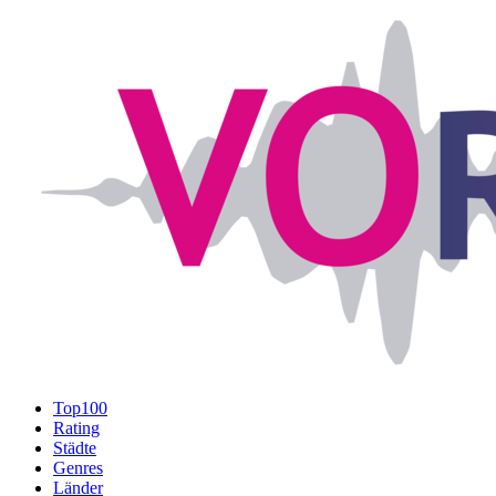
Top100
Rating
Städte
Genres
Länder