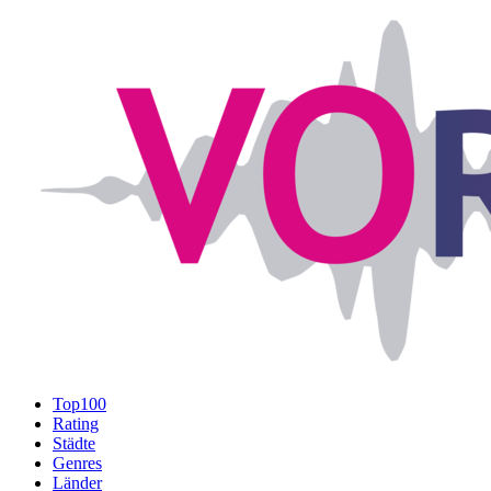
Top100
Rating
Städte
Genres
Länder