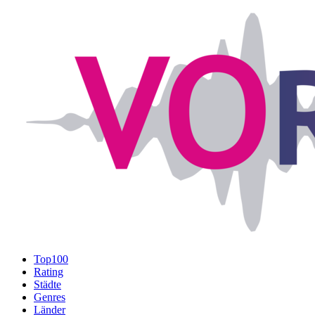
Top100
Rating
Städte
Genres
Länder