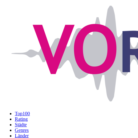
Top100
Rating
Städte
Genres
Länder