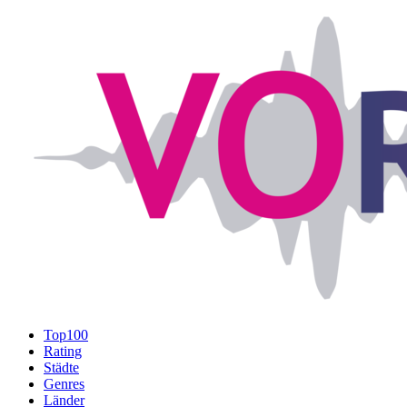
Top100
Rating
Städte
Genres
Länder