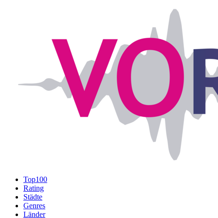
Top100
Rating
Städte
Genres
Länder