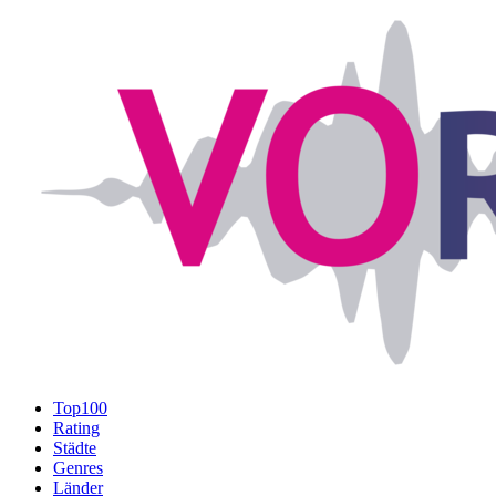
Top100
Rating
Städte
Genres
Länder