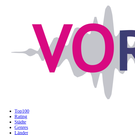
Top100
Rating
Städte
Genres
Länder