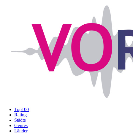
Top100
Rating
Städte
Genres
Länder