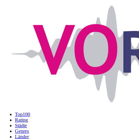
Top100
Rating
Städte
Genres
Länder