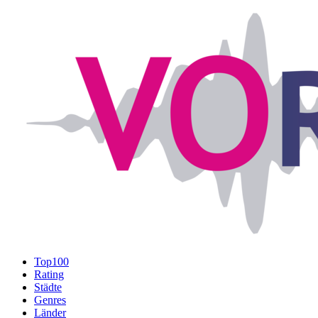
Top100
Rating
Städte
Genres
Länder