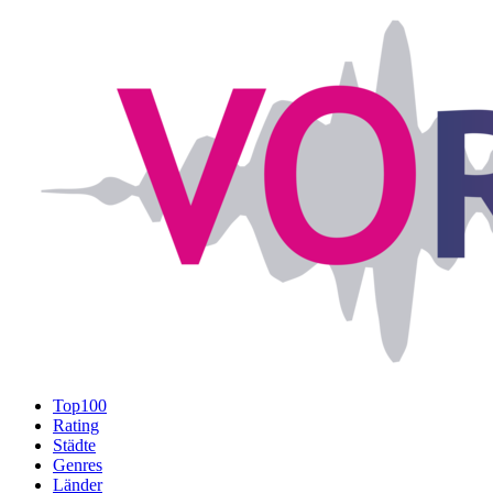
Top100
Rating
Städte
Genres
Länder