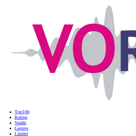
Top100
Rating
Städte
Genres
Länder