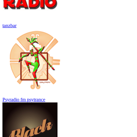
tanzbar
Psyradio fm psytrance