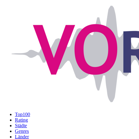
Top100
Rating
Städte
Genres
Länder