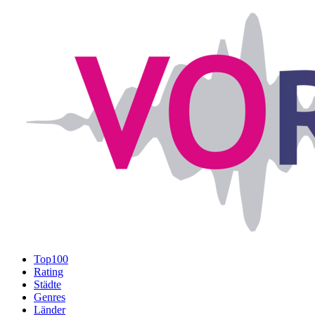
Top100
Rating
Städte
Genres
Länder