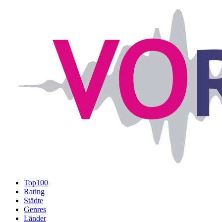
Top100
Rating
Städte
Genres
Länder