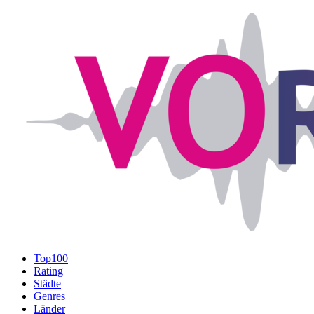
Top100
Rating
Städte
Genres
Länder