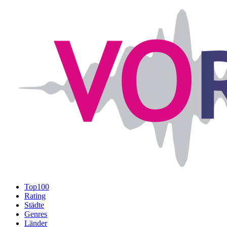
Top100
Rating
Städte
Genres
Länder