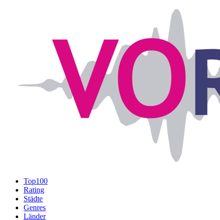
Top100
Rating
Städte
Genres
Länder