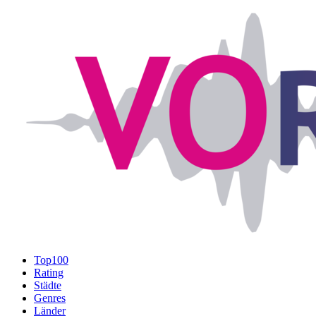
Top100
Rating
Städte
Genres
Länder