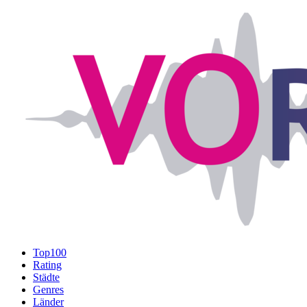
Top100
Rating
Städte
Genres
Länder