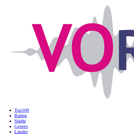
Top100
Rating
Städte
Genres
Länder