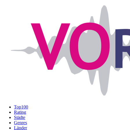
Top100
Rating
Städte
Genres
Länder