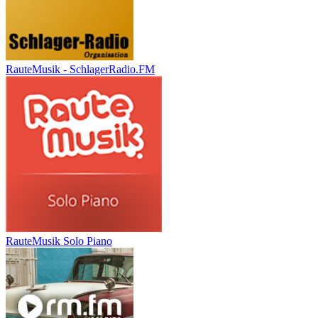
RauteMusik - SchlagerRadio.FM
RauteMusik Solo Piano