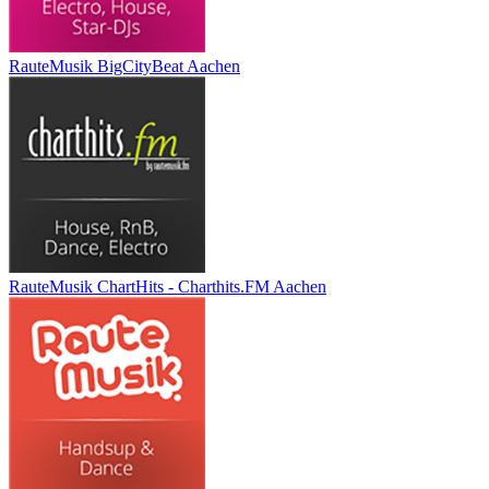
RauteMusik BigCityBeat Aachen
RauteMusik ChartHits - Charthits.FM Aachen