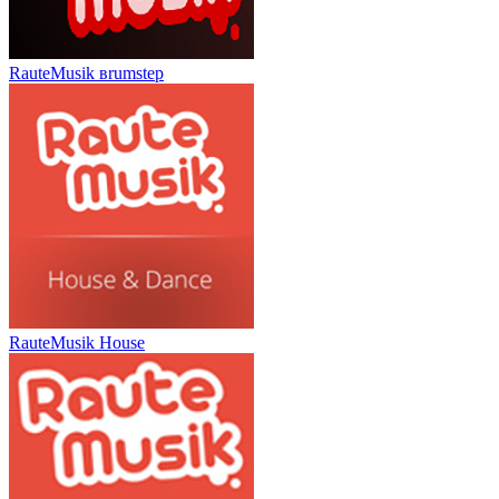
RauteMusik вrumstep
RauteMusik House