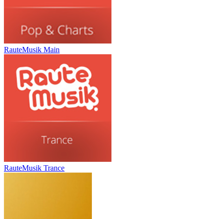
RauteMusik Main
RauteMusik Trance