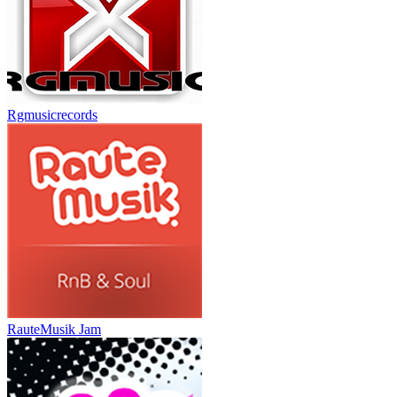
Rgmusicrecords
RauteMusik Jam