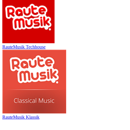
RauteMusik Techhouse
RauteMusik Klassik