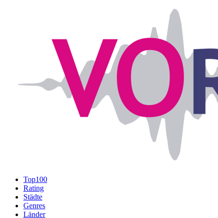
Top100
Rating
Städte
Genres
Länder