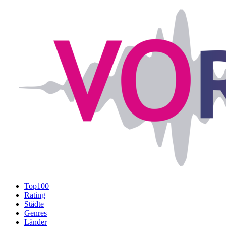
Top100
Rating
Städte
Genres
Länder