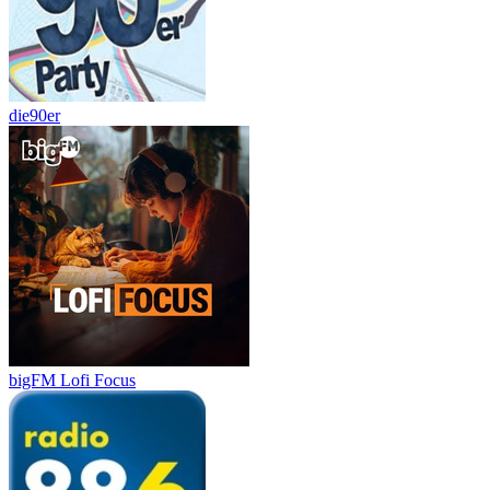
die90er
bigFM Lofi Focus