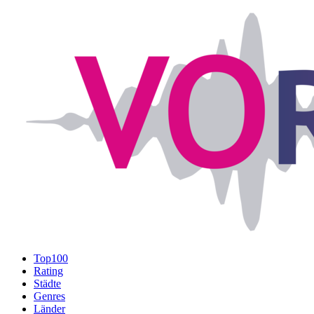
Top100
Rating
Städte
Genres
Länder