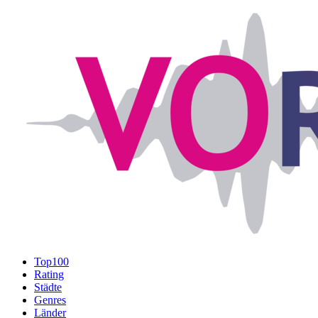
Top100
Rating
Städte
Genres
Länder