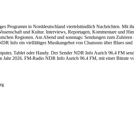
es Programm in Norddeutschland viertelstündlich Nachrichten. Mit ihr
, Wissenschaft und Kultur. Interviews, Reportagen, Kommentare und Hin
ddeutschen Regionen. Am Abend und sonntags: Sendungen zum Zuhören – 
DR Info ein vielfältiges Musikangebot von Chansons über Blues und 
ter, Tablet oder Handy. Der Sender NDR Info Aurich 96.4 FM sendet o
m Jahr 2026. FM-Radio NDR Info Aurich 96.4 FM, mit einer Bitrate v
rg