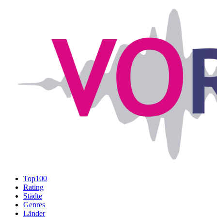
Top100
Rating
Städte
Genres
Länder