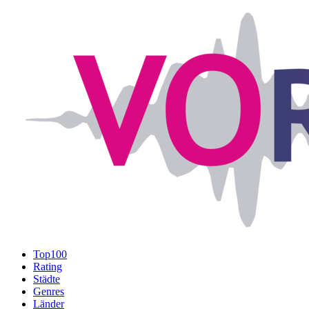
Top100
Rating
Städte
Genres
Länder