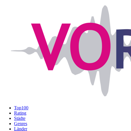
Top100
Rating
Städte
Genres
Länder