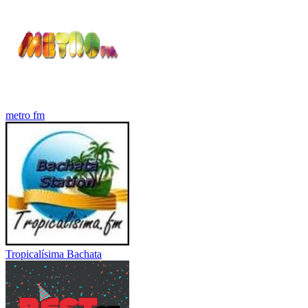
metro fm
Tropicalísima Bachata