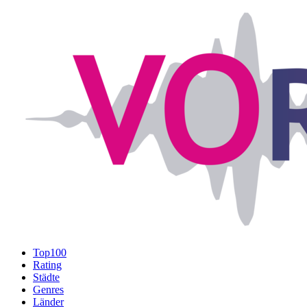
Top100
Rating
Städte
Genres
Länder