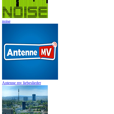
noise
Antenne mv liebeslieder