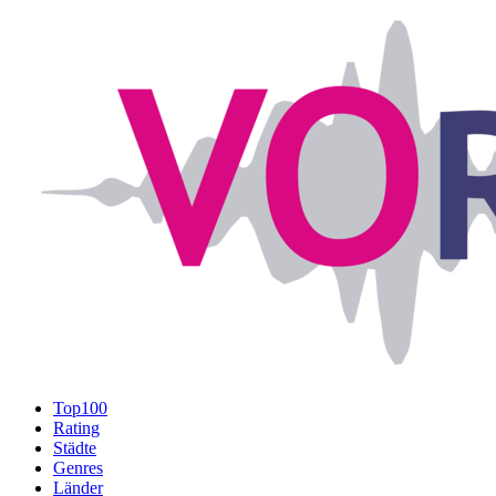
Top100
Rating
Städte
Genres
Länder