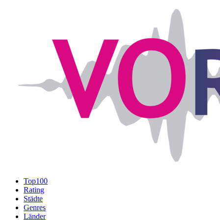
Top100
Rating
Städte
Genres
Länder