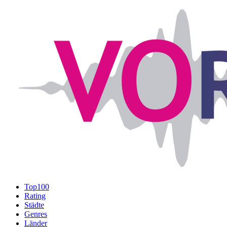
Top100
Rating
Städte
Genres
Länder