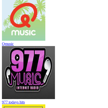
Qmusic
977 todays hits