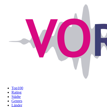
Top100
Rating
Städte
Genres
Länder