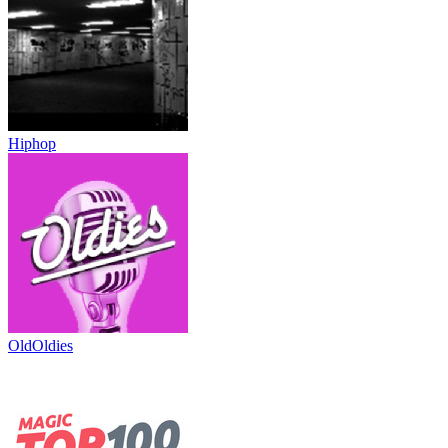
Hiphop
OldOldies